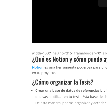
width="560" height="315" frameborder="0" all
¿Qué es Notion y cómo puede ay
Notion
es una herramienta poderosa para org
en tu proyecto.
¿Cómo organizar la Tesis?
Crear una base de datos de referencias bibl
que vas a utilizar en tu tesis. Esta base de da
De esta manera, podrás organizar y acceder 