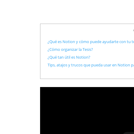
¿Qué es Notion y cómo puede ayudarte con tu te
¿Cómo organizar la Tesis?
¿Qué tan útil es Notion?
Tips, atajos y trucos que pueda usar en Notion par