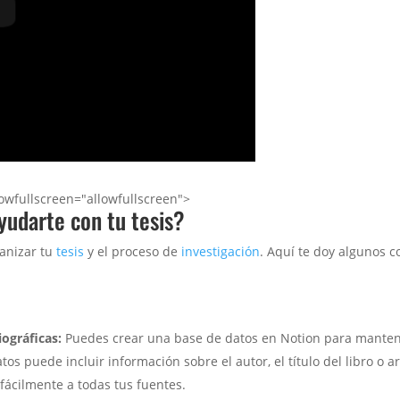
owfullscreen="allowfullscreen">
udarte con tu tesis?
anizar tu
tesis
y el proceso de
investigación
. Aquí te doy algunos c
iográficas:
Puedes crear una base de datos en Notion para mantener
tos puede incluir información sobre el autor, el título del libro o art
fácilmente a todas tus fuentes.