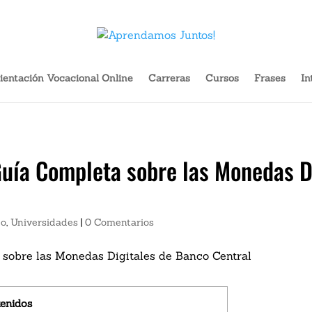
Cargador Portátil Gadnic Power Bank 20000mah 2 Usb Color Negro 
ientación Vocacional Online
Carreras
Cursos
Frases
In
uía Completa sobre las Monedas D
jo
,
Universidades
|
0 Comentarios
enidos