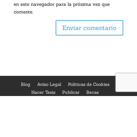
en este navegador para la próxima vez que
comente.
Blog
Aviso Legal
Politicas de Cookies
Hacer Tesis
Publicar
Becas
Lectura Veloz
Contacto
Quien Soy
English Version
Orientación Vocacional Online
Ideas de Tesis sobre I.A.
Flacso
Libros
Universidades
Carreras