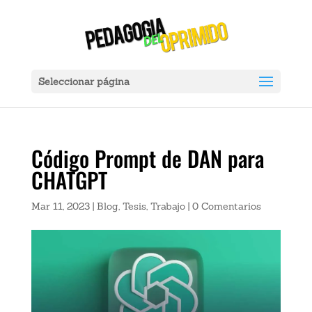
Ver Ahora:
X
ador Portátil Gadnic Power Bank 20000mah 2 Usb Color Negro Carga 
Seleccionar página
Código Prompt de DAN para
CHATGPT
Mar 11, 2023
|
Blog
,
Tesis
,
Trabajo
|
0 Comentarios