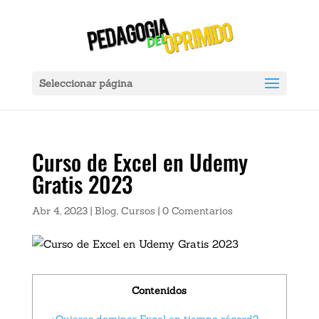
Ver Ahora:
X
ador Portátil Gadnic Power Bank 20000mah 2 Usb Color Negro Carga 
Seleccionar página
Curso de Excel en Udemy
Gratis 2023
Abr 4, 2023
|
Blog
,
Cursos
|
0 Comentarios
Contenidos