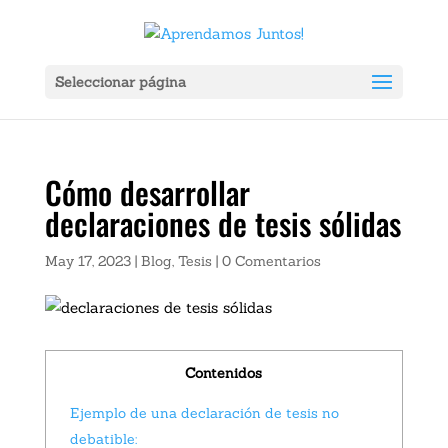
Ver Ahora:
X
ador Portátil Gadnic Power Bank 20000mah 2 Usb Color Negro Carga 
Seleccionar página
Cómo desarrollar
declaraciones de tesis sólidas
May 17, 2023
|
Blog
,
Tesis
|
0 Comentarios
Contenidos
Ejemplo de una declaración de tesis no
debatible: