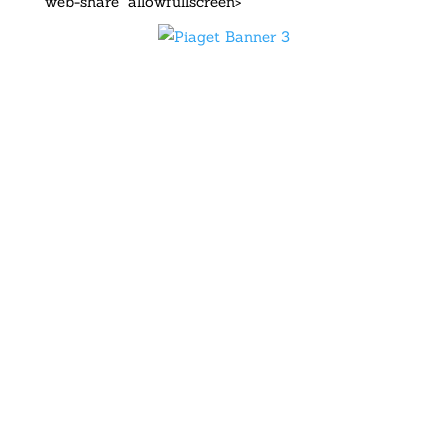
web-share" allowfullscreen>