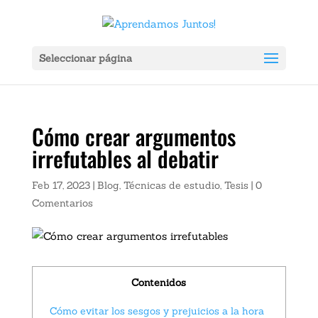
Ver Ahora:
X
ador Portátil Gadnic Power Bank 20000mah 2 Usb Color Negro Carga 
Seleccionar página
Cómo crear argumentos
irrefutables al debatir
Feb 17, 2023
|
Blog
,
Técnicas de estudio
,
Tesis
|
0
Comentarios
Contenidos
Cómo evitar los sesgos y prejuicios a la hora