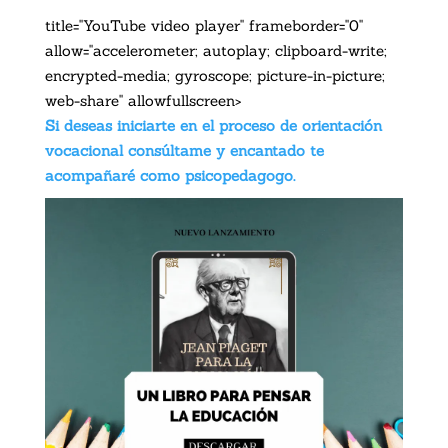
title="YouTube video player" frameborder="0"
allow="accelerometer; autoplay; clipboard-write;
encrypted-media; gyroscope; picture-in-picture;
web-share" allowfullscreen>
Si deseas iniciarte en el proceso de orientación
vocacional consúltame y encantado te
acompañaré como psicopedagogo.