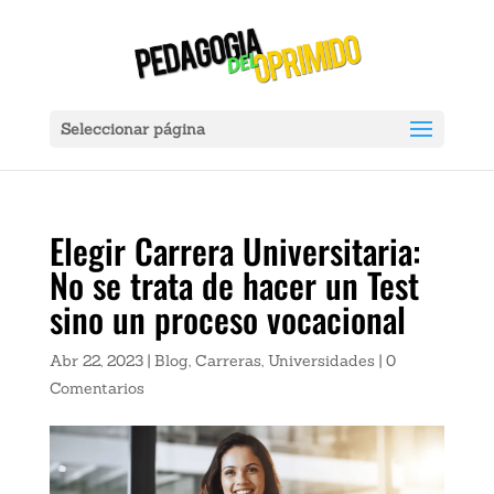
Ver Ahora:
X
ador Portátil Gadnic Power Bank 20000mah 2 Usb Color Negro Carga 
Seleccionar página
Elegir Carrera Universitaria:
No se trata de hacer un Test
sino un proceso vocacional
Abr 22, 2023
|
Blog
,
Carreras
,
Universidades
|
0
Comentarios