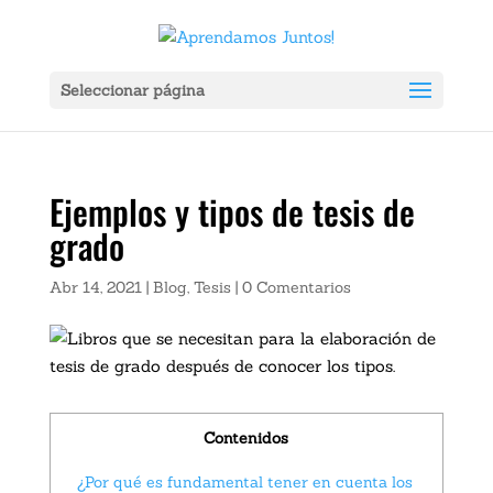
Ver Ahora:
X
ador Portátil Gadnic Power Bank 20000mah 2 Usb Color Negro Carga 
Seleccionar página
Ejemplos y tipos de tesis de
grado
Abr 14, 2021
|
Blog
,
Tesis
|
0 Comentarios
Contenidos
¿Por qué es fundamental tener en cuenta los