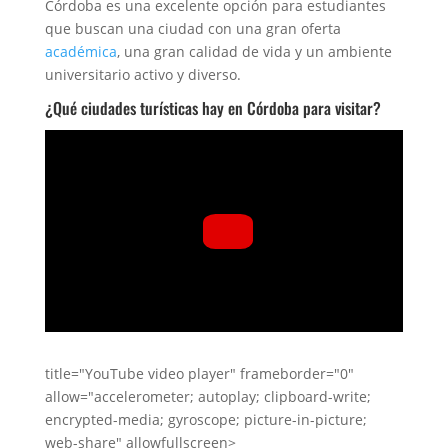
Córdoba es una excelente opción para estudiantes
que buscan una ciudad con una gran oferta
académica
, una gran calidad de vida y un ambiente
universitario activo y diverso.
¿Qué ciudades turísticas hay en Córdoba para visitar?
title="YouTube video player" frameborder="0"
allow="accelerometer; autoplay; clipboard-write;
encrypted-media; gyroscope; picture-in-picture;
web-share" allowfullscreen>