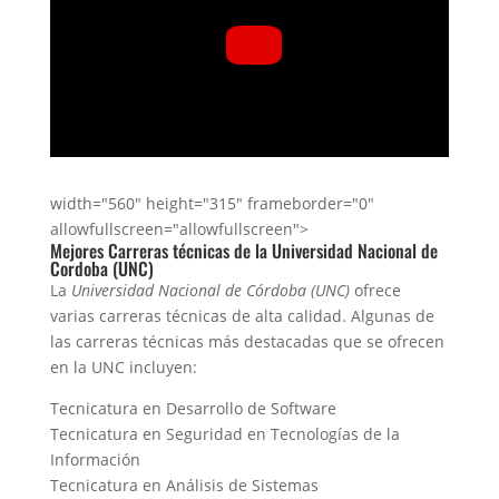
width="560" height="315" frameborder="0"
allowfullscreen="allowfullscreen">
Mejores Carreras técnicas de la Universidad Nacional de
Cordoba (UNC)
La
Universidad Nacional de Córdoba (UNC)
ofrece
varias carreras técnicas de alta calidad. Algunas de
las carreras técnicas más destacadas que se ofrecen
en la UNC incluyen:
Tecnicatura en Desarrollo de Software
Tecnicatura en Seguridad en Tecnologías de la
Información
Tecnicatura en Análisis de Sistemas