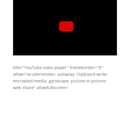
title="YouTube video player" frameborder="0"
allow="accelerometer; autoplay; clipboard-write;
encrypted-media; gyroscope; picture-in-picture;
web-share" allowfullscreen>