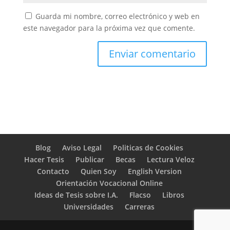
Guarda mi nombre, correo electrónico y web en
este navegador para la próxima vez que comente.
Blog
Aviso Legal
Politicas de Cookies
Hacer Tesis
Publicar
Becas
Lectura Veloz
Contacto
Quien Soy
English Version
Orientación Vocacional Online
Ideas de Tesis sobre I.A.
Flacso
Libros
Universidades
Carreras