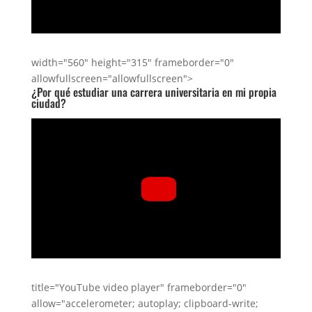
width="560" height="315" frameborder="0"
allowfullscreen="allowfullscreen">
¿Por qué estudiar una carrera universitaria en mi propia
ciudad?
title="YouTube video player" frameborder="0"
allow="accelerometer; autoplay; clipboard-write;