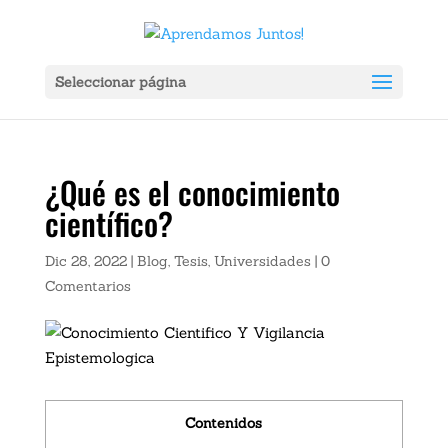
Ver Ahora:
X
ador Portátil Gadnic Power Bank 20000mah 2 Usb Color Negro Carga 
Seleccionar página
¿Qué es el conocimiento
científico?
Dic 28, 2022
|
Blog
,
Tesis
,
Universidades
|
0
Comentarios
Contenidos