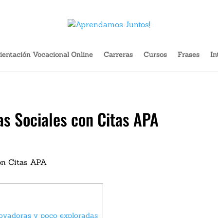
Cargador Portátil Gadnic Power Bank 20000mah 2 Usb Color Negro 
ientación Vocacional Online
Carreras
Cursos
Frases
In
as Sociales con Citas APA
nnovadoras y poco exploradas